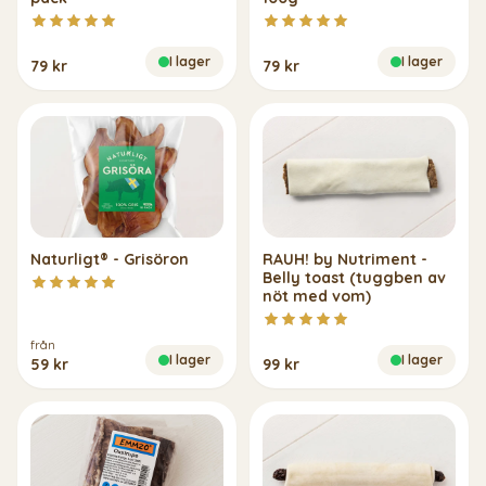
I lager
I lager
79 kr
79 kr
Naturligt® - Grisöron
RAUH! by Nutriment -
Belly toast (tuggben av
nöt med vom)
från
I lager
I lager
59 kr
99 kr