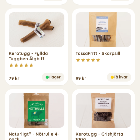
Kerotugg - Fyllda
TassaFritt - Skarpsill
Tuggben Älgbiff
I lager
Få kvar
79 kr
99 kr
Naturligt® - Nötrulle 4-
Kerotugg - Grishjärta
pack
100g