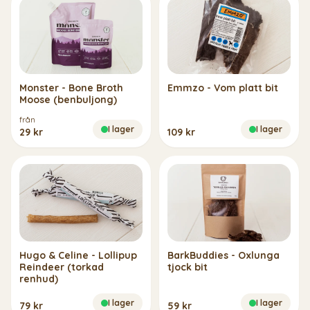
Monster - Bone Broth
Emmzo - Vom platt bit
Moose (benbuljong)
från
I lager
I lager
29 kr
109 kr
Hugo & Celine - Lollipup
BarkBuddies - Oxlunga
Reindeer (torkad
tjock bit
renhud)
I lager
I lager
79 kr
59 kr