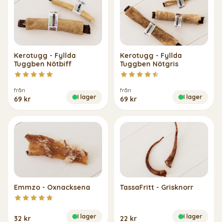
Kerotugg - Fyllda
Kerotugg - Fyllda
Tuggben Nötbiff
Tuggben Nötgris
från
från
I lager
I lager
69 kr
69 kr
Emmzo - Oxnacksena
TassaFritt - Grisknorr
I lager
I lager
32 kr
22 kr