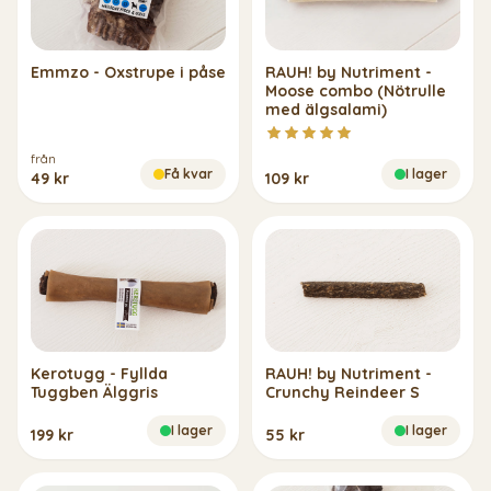
Emmzo - Oxstrupe i påse
RAUH! by Nutriment -
Moose combo (Nötrulle
med älgsalami)
från
Få kvar
I lager
49 kr
109 kr
Kerotugg - Fyllda
RAUH! by Nutriment -
Tuggben Älggris
Crunchy Reindeer S
I lager
I lager
199 kr
55 kr