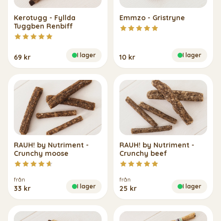
Kerotugg - Fyllda
Emmzo - Gristryne
Tuggben Renbiff
I lager
I lager
69 kr
10 kr
RAUH! by Nutriment -
RAUH! by Nutriment -
Crunchy moose
Crunchy beef
från
från
I lager
I lager
33 kr
25 kr