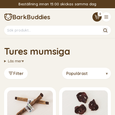
Beställning innan 15:00 skickas samma dag
15% Välkomstrabatt om du följer vårt nyhetsbrev
0
BarkBuddies
Tures mumsiga
Läs mer
▾
Filter
▾