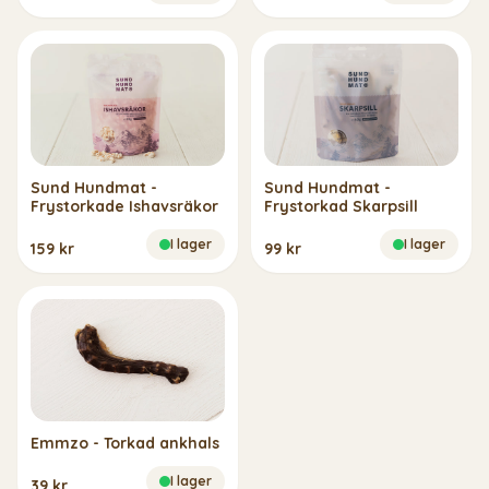
Sund Hundmat -
Sund Hundmat -
Frystorkade Ishavsräkor
Frystorkad Skarpsill
I lager
I lager
159 kr
99 kr
Emmzo - Torkad ankhals
I lager
39 kr