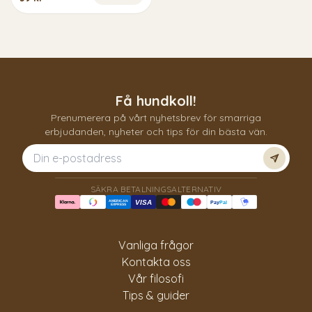
Få hundkoll!
Prenumerera på vårt nyhetsbrev för smarriga
erbjudanden, nyheter och tips för din bästa vän.
Prenum
SÄKRA BETALNINGSALTERNATIV
AMERICAN
VISA
Pay
Pal
EXPRESS
Vanliga frågor
Kontakta oss
Vår filosofi
Tips & guider