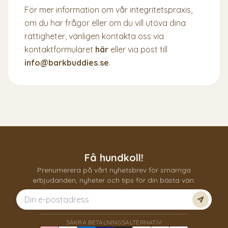
För mer information om vår integritetspraxis,
om du har frågor eller om du vill utöva dina
rättigheter, vänligen kontakta oss via
kontaktformuläret
här
eller via post till
info@barkbuddies.se
.
Få hundkoll!
Prenumerera på vårt nyhetsbrev för smarriga
erbjudanden, nyheter och tips för din bästa vän.
Prenum
SÄKRA BETALNINGSALTERNATIV