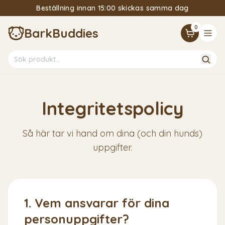
Beställning innan 15:00 skickas samma dag
15% Välkomstrabatt om du följer vårt nyhetsbrev
0
BarkBuddies
Integritetspolicy
Så här tar vi hand om dina (och din hunds)
uppgifter.
1. Vem ansvarar för dina
personuppgifter?