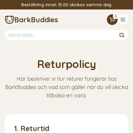
Beställning innan 15:00 skickas samma dag
15% Välkomstrabatt om du följer vårt nyhetsbrev
0
BarkBuddies
Returpolicy
Här beskriver vi hur returer fungerar hos
BarkBuddies och vad som gäller när du vill skicka
tillbaka en vara.
1. Returtid