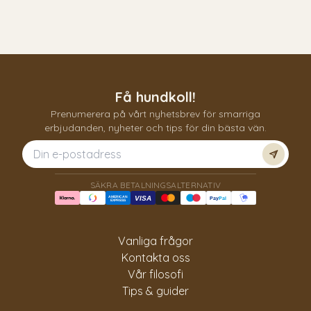
Få hundkoll!
Prenumerera på vårt nyhetsbrev för smarriga
erbjudanden, nyheter och tips för din bästa vän.
Prenum
SÄKRA BETALNINGSALTERNATIV
AMERICAN
VISA
Pay
Pal
EXPRESS
Vanliga frågor
Kontakta oss
Vår filosofi
Tips & guider