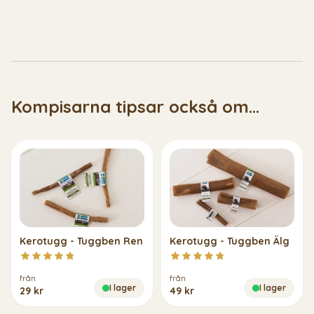
Kompisarna tipsar också om...
Kerotugg - Tuggben Ren
Kerotugg - Tuggben Älg
från
från
I lager
I lager
29 kr
49 kr