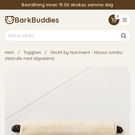
Beställning innan 15:00 skickas samma dag
15% Välkomstrabatt om du följer vårt nyhetsbrev
0
BarkBuddies
Hem
/
Tuggben
/
RAUH! by Nutriment - Moose combo
(Nötrulle med älgsalami)