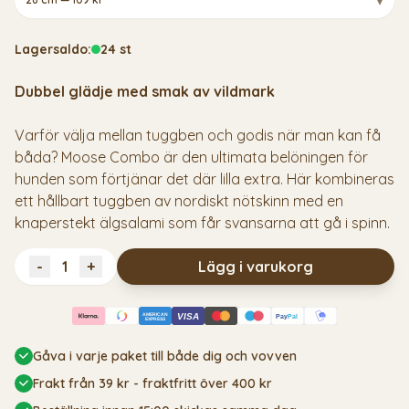
▾
Lagersaldo:
24 st
Dubbel glädje med smak av vildmark
Varför välja mellan tuggben och godis när man kan få
båda? Moose Combo är den ultimata belöningen för
hunden som förtjänar det där lilla extra. Här kombineras
ett hållbart tuggben av nordiskt nötskinn med en
knaperstekt älgsalami som får svansarna att gå i spinn.
-
+
Lägg i varukorg
AMERICAN
VISA
Pay
Pal
EXPRESS
Gåva i varje paket till både dig och vovven
Frakt från 39 kr - fraktfritt över 400 kr