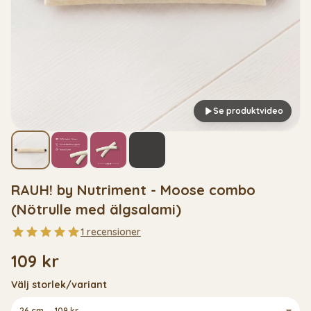
Se produktvideo
▶
RAUH! by Nutriment - Moose combo
(Nötrulle med älgsalami)
1 recensioner
109 kr
Välj storlek/variant