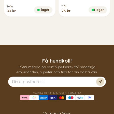
från
från
I lager
I lager
33 kr
25 kr
Få hundkoll!
Prenumerera på vårt nyhetsbrev för smarriga
erbjudanden, nyheter och tips för din bästa vän.
Prenum
SÄKRA BETALNINGSALTERNATIV
AMERICAN
VISA
Pay
Pal
EXPRESS
Vanliga frågor