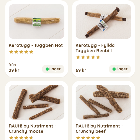
Kerotugg - Tuggben Nöt
Kerotugg - Fyllda
Tuggben Renbiff
från
I lager
I lager
29 kr
69 kr
RAUH! by Nutriment -
RAUH! by Nutriment -
Crunchy moose
Crunchy beef