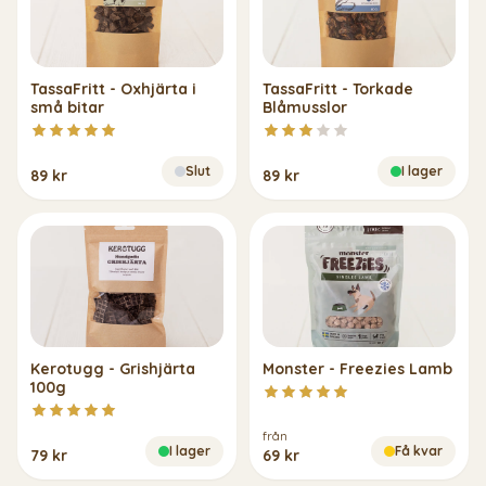
TassaFritt - Oxhjärta i
TassaFritt - Torkade
små bitar
Blåmusslor
Slut
I lager
89 kr
89 kr
Kerotugg - Grishjärta
Monster - Freezies Lamb
100g
från
I lager
Få kvar
79 kr
69 kr