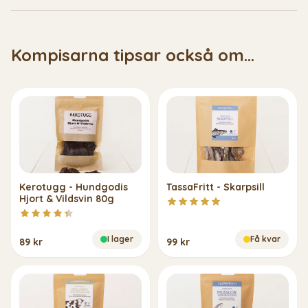
Kompisarna tipsar också om...
Kerotugg - Hundgodis
TassaFritt - Skarpsill
Hjort & Vildsvin 80g
I lager
Få kvar
89 kr
99 kr