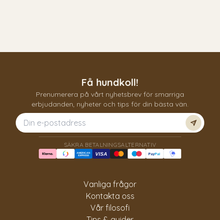
Få hundkoll!
Prenumerera på vårt nyhetsbrev för smarriga
erbjudanden, nyheter och tips för din bästa vän.
Prenum
SÄKRA BETALNINGSALTERNATIV
AMERICAN
VISA
Pay
Pal
EXPRESS
Vanliga frågor
Kontakta oss
Vår filosofi
Tips & guider