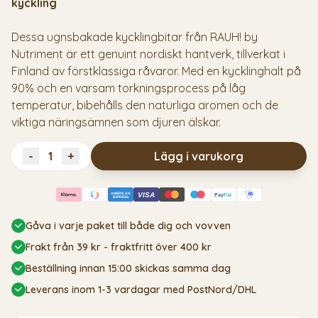
kyckling
Dessa ugnsbakade kycklingbitar från RAUH! by
Nutriment är ett genuint nordiskt hantverk, tillverkat i
Finland av förstklassiga råvaror. Med en kycklinghalt på
90% och en varsam torkningsprocess på låg
temperatur, bibehålls den naturliga aromen och de
viktiga näringsämnen som djuren älskar.
-
+
Lägg i varukorg
AMERICAN
VISA
Pay
Pal
EXPRESS
Gåva i varje paket till både dig och vovven
Frakt från 39 kr - fraktfritt över 400 kr
Beställning innan 15:00 skickas samma dag
Leverans inom 1-3 vardagar med PostNord/DHL