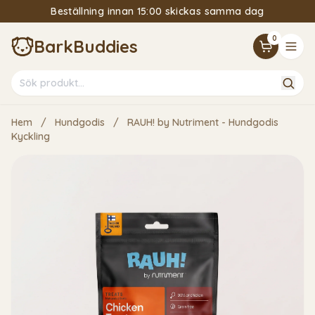
Beställning innan 15:00 skickas samma dag
15% Välkomstrabatt om du följer vårt nyhetsbrev
0
BarkBuddies
Hem
/
Hundgodis
/
RAUH! by Nutriment - Hundgodis
Kyckling