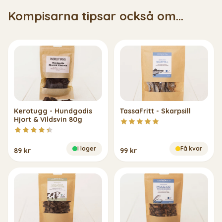
Kompisarna tipsar också om...
Kerotugg - Hundgodis
TassaFritt - Skarpsill
Hjort & Vildsvin 80g
I lager
Få kvar
89 kr
99 kr