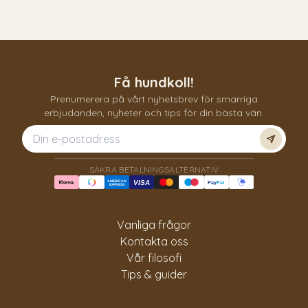
Få hundkoll!
Prenumerera på vårt nyhetsbrev för smarriga
erbjudanden, nyheter och tips för din bästa vän.
Prenum
SÄKRA BETALNINGSALTERNATIV
AMERICAN
VISA
Pay
Pal
EXPRESS
Vanliga frågor
Kontakta oss
Vår filosofi
Tips & guider