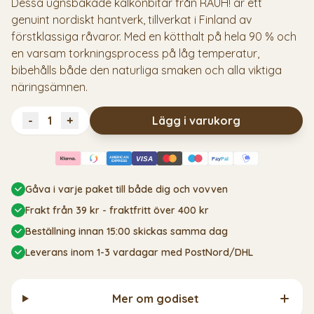
Dessa ugnsbakade kalkonbitar från RAUH! är ett
genuint nordiskt hantverk, tillverkat i Finland av
förstklassiga råvaror. Med en kötthalt på hela 90 % och
en varsam torkningsprocess på låg temperatur,
bibehålls både den naturliga smaken och alla viktiga
näringsämnen.
-
+
Lägg i varukorg
AMERICAN
VISA
Pay
Pal
EXPRESS
Gåva i varje paket till både dig och vovven
Frakt från 39 kr - fraktfritt över 400 kr
Beställning innan 15:00 skickas samma dag
Leverans inom 1-3 vardagar med PostNord/DHL
Mer om godiset