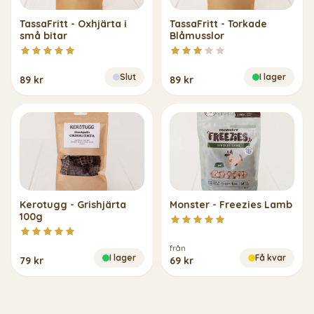
TassaFritt - Oxhjärta i
TassaFritt - Torkade
små bitar
Blåmusslor
Slut
I lager
89 kr
89 kr
Kerotugg - Grishjärta
Monster - Freezies Lamb
100g
från
I lager
Få kvar
79 kr
69 kr