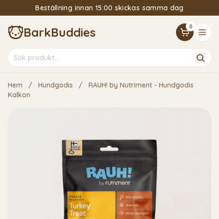
Beställning innan 15:00 skickas samma dag
15% Välkomstrabatt om du följer vårt nyhetsbrev
0
BarkBuddies
Hem
/
Hundgodis
/
RAUH! by Nutriment - Hundgodis
Kalkon