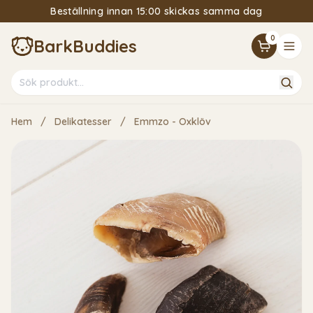
Beställning innan 15:00 skickas samma dag
15% Välkomstrabatt om du följer vårt nyhetsbrev
0
BarkBuddies
Hem
/
Delikatesser
/
Emmzo - Oxklöv