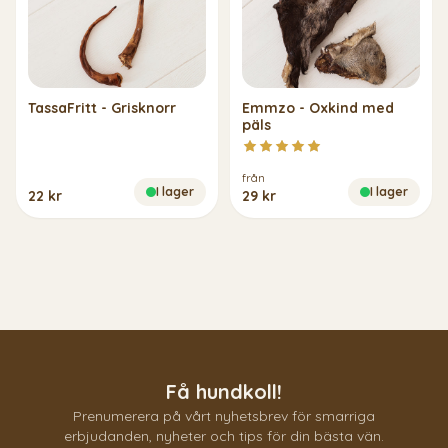
TassaFritt - Grisknorr
Emmzo - Oxkind med
päls
från
I lager
I lager
22 kr
29 kr
Få hundkoll!
Prenumerera på vårt nyhetsbrev för smarriga
erbjudanden, nyheter och tips för din bästa vän.