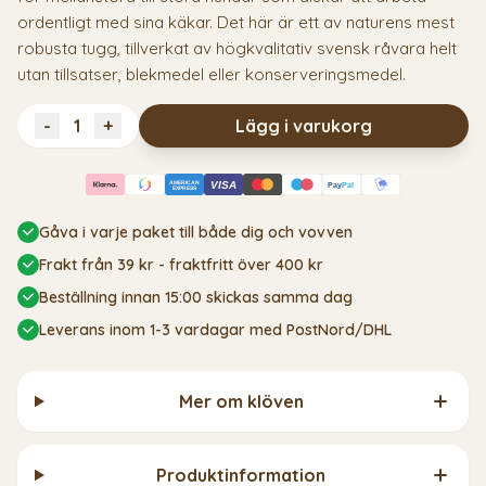
ordentligt med sina käkar. Det här är ett av naturens mest
robusta tugg, tillverkat av högkvalitativ svensk råvara helt
utan tillsatser, blekmedel eller konserveringsmedel.
-
+
Lägg i varukorg
AMERICAN
VISA
Pay
Pal
EXPRESS
Gåva i varje paket till både dig och vovven
Frakt från 39 kr - fraktfritt över 400 kr
Beställning innan 15:00 skickas samma dag
Leverans inom 1-3 vardagar med PostNord/DHL
Mer om klöven
Produktinformation