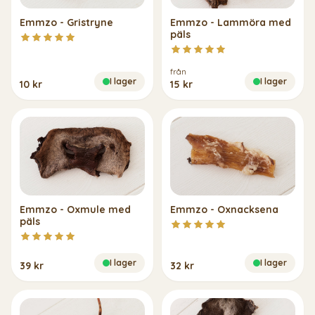
Emmzo - Gristryne
Emmzo - Lammöra med
päls
från
I lager
I lager
10 kr
15 kr
Emmzo - Oxmule med
Emmzo - Oxnacksena
päls
I lager
I lager
39 kr
32 kr