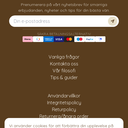
Prenumerera på vårt nyhetsbrev för smarriga
erbjudanden, nyheter och tips för din bästa vän.
Prenum
SÄKRA BETALNINGSALTERNATIV
AMERICAN
VISA
Pay
Pal
EXPRESS
Vanliga frågor
Kontakta oss
Vår filosofi
Tips & guider
Användarvillkor
Integritetspolicy
Returpolicy
Returnera/ångra order
Vi använder cookies för att förbättra din upplevelse på