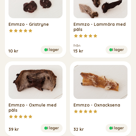
Emmzo - Gristryne
Emmzo - Lammöra med
päls
från
I lager
I lager
10 kr
15 kr
Emmzo - Oxmule med
Emmzo - Oxnacksena
päls
I lager
I lager
39 kr
32 kr