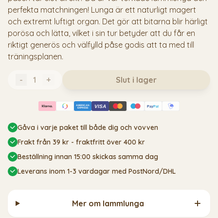
perfekta matchningen! Lunga är ett naturligt magert
och extremt luftigt organ. Det gör att bitarna blir härligt
porösa och lätta, vilket i sin tur betyder att du får en
riktigt generös och välfylld påse godis att ta med till
träningsplanen.
-
+
Slut i lager
AMERICAN
VISA
Pay
Pal
EXPRESS
Gåva i varje paket till både dig och vovven
Frakt från 39 kr - fraktfritt över 400 kr
Beställning innan 15:00 skickas samma dag
Leverans inom 1-3 vardagar med PostNord/DHL
Mer om lammlunga