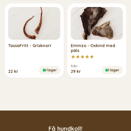
TassaFritt - Grisknorr
Emmzo - Oxkind med
päls
från
I lager
I lager
22 kr
29 kr
Få hundkoll!