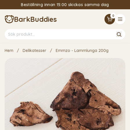
Beställning innan 15:00 skickas samma dag
15% Välkomstrabatt om du följer vårt nyhetsbrev
0
BarkBuddies
Hem
/
Delikatesser
/
Emmzo - Lammlunga 200g